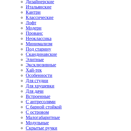
Дизайнерские
Итальянские
Кантри
Классические
Лофт
Модерн
Прованс
Неоклассика
Минимализм
Под старину
Скандинавские
Элитные
Эксклюзивные
Хай-тек
Особенности
Для студии
Для хрущевки
Для дачи
Встроенные
С антресолями
С барной стойкой
С островом
Малогабаритные
Модульные
Скрытые ручки