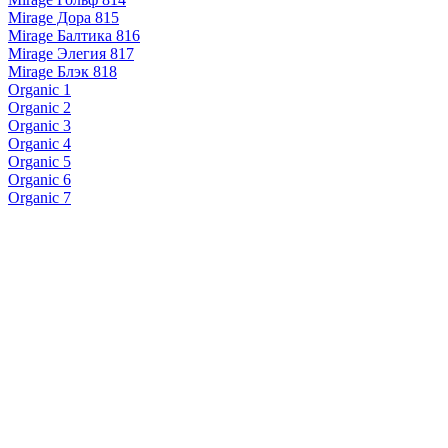
Mirage Дора 815
Mirage Балтика 816
Mirage Элегия 817
Mirage Блэк 818
Organic 1
Organic 2
Organic 3
Organic 4
Organic 5
Organic 6
Organic 7