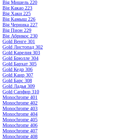
Big Мишель 220
Big Какао 223
Big Хаки 225
Big Камыш 226
Big Черника 227
Big Пион 229
Big Абрикос 230
Gold Венге 301
Gold Листопад 302
Gold Карелия 303
Gold Брюлле 304
Gold Бархат 305
Gold Кедр 306
Gold Каир 307
Gold Барс 308
Gold Ладья 309
Gold Сапфир 310
Monochrome 401
Monochrome 402
Monochrome 403
Monochrome 404
Monochrome 405
Monochrome 406
Monochrome 407
Monochrome 408