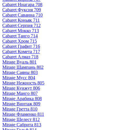
Cabaret Ниагара 708
Cabaret Фуксия 709
Cabaret Саванна 710
Cabaret Коньяк 711
Cabaret Серпия 712
Cabaret Мокко 713
Cabaret Танго 714
Cabaret Хром 715
Cabaret Графит 716
Cabaret Комета 717
Cabaret Алмаз 718
Mirage Вуаль 801
Mirage Шампань 802
Mirage Саяны 803
Mirage Мусс 804
Mirage Нежность 805
Mirage Кунжут 806
Mirage Манго 807
Mirage Арабика 808
Mirage Винтаж 809
Mirage Гретта 810
Mirage Фламенко 811
Mirage Шелест 812
Mirage Сабрита 813
Mirage Гольф 814