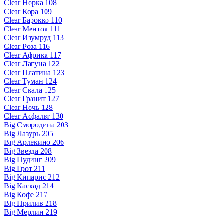
Clear Норка 108
Clear Кора 109
Clear Барокко 110
Clear Ментол 111
Clear Изумруд 113
Clear Роза 116
Clear Африка 117
Clear Лагуна 122
Clear Платина 123
Clear Туман 124
Clear Скала 125
Clear Гранит 127
Clear Ночь 128
Clear Асфальт 130
Big Смородина 203
Big Лазурь 205
Big Арлекино 206
Big Звезда 208
Big Пудинг 209
Big Грот 211
Big Кипарис 212
Big Каскад 214
Big Кофе 217
Big Прилив 218
Big Мерлин 219