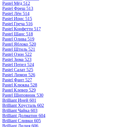
Pastel Мёд 512
Pastel Фреш 513
Pastel Лён 514
Pastel Ирис 515
Pastel Греча 516
Pastel Конфетти 517
Pastel Шанс 518
Pastel Олива 519
Pastel Яблоко 520
Pastel Штиль 521
Pastel Озон 522
Pastel Зима 523
Pastel Пепел 524
Pastel Салат 525
Pastel Лимон 526
Pastel Фант 527
Pastel Клюква 528
Pastel Клевер 529
Pastel Шиповник 530
Brilliant Иней 601
Brilliant Хрусталь 602
Brilliant Чайка 603
Brilliant Долматин 604
Brilliant Сливки 605
Brilliant Лилия 606