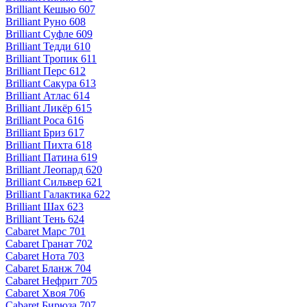
Brilliant Кешью 607
Brilliant Руно 608
Brilliant Суфле 609
Brilliant Тедди 610
Brilliant Тропик 611
Brilliant Перс 612
Brilliant Сакура 613
Brilliant Атлас 614
Brilliant Ликёр 615
Brilliant Роса 616
Brilliant Бриз 617
Brilliant Пихта 618
Brilliant Патина 619
Brilliant Леопард 620
Brilliant Сильвер 621
Brilliant Галактика 622
Brilliant Шах 623
Brilliant Тень 624
Cabaret Марс 701
Cabaret Гранат 702
Cabaret Нота 703
Cabaret Бланж 704
Cabaret Нефрит 705
Cabaret Хвоя 706
Cabaret Бирюза 707