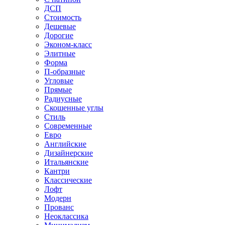
ДСП
Стоимость
Дешевые
Дорогие
Эконом-класс
Элитные
Форма
П-образные
Угловые
Прямые
Радиусные
Скошенные углы
Стиль
Современные
Евро
Английские
Дизайнерские
Итальянские
Кантри
Классические
Лофт
Модерн
Прованс
Неоклассика