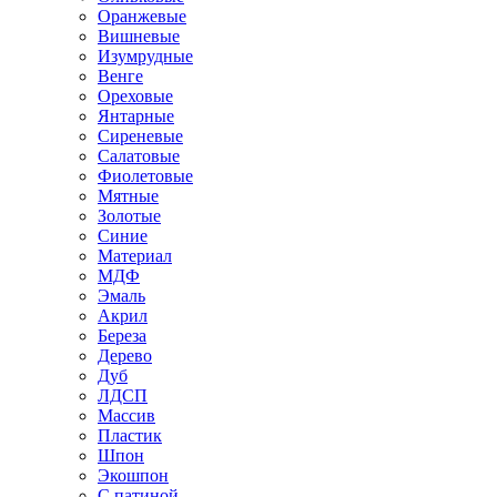
Оранжевые
Вишневые
Изумрудные
Венге
Ореховые
Янтарные
Сиреневые
Салатовые
Фиолетовые
Мятные
Золотые
Синие
Материал
МДФ
Эмаль
Акрил
Береза
Дерево
Дуб
ЛДСП
Массив
Пластик
Шпон
Экошпон
С патиной