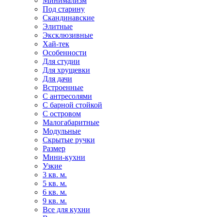
Минимализм
Под старину
Скандинавские
Элитные
Эксклюзивные
Хай-тек
Особенности
Для студии
Для хрущевки
Для дачи
Встроенные
С антресолями
С барной стойкой
С островом
Малогабаритные
Модульные
Скрытые ручки
Размер
Мини-кухни
Узкие
3 кв. м.
5 кв. м.
6 кв. м.
9 кв. м.
Все для кухни