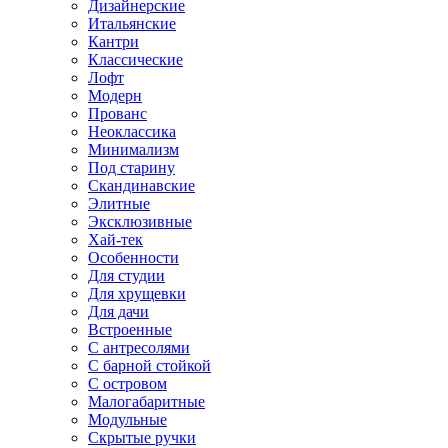
Дизайнерские
Итальянские
Кантри
Классические
Лофт
Модерн
Прованс
Неоклассика
Минимализм
Под старину
Скандинавские
Элитные
Эксклюзивные
Хай-тек
Особенности
Для студии
Для хрущевки
Для дачи
Встроенные
С антресолями
С барной стойкой
С островом
Малогабаритные
Модульные
Скрытые ручки