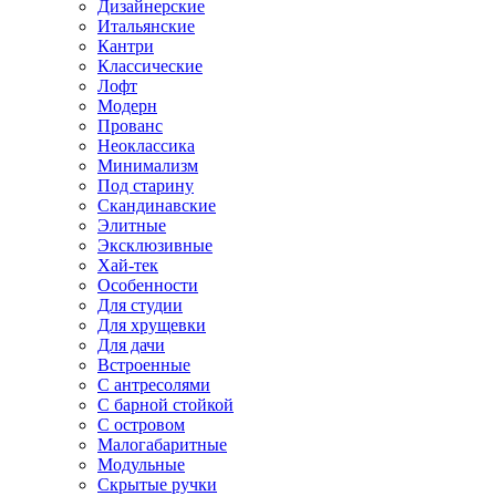
Дизайнерские
Итальянские
Кантри
Классические
Лофт
Модерн
Прованс
Неоклассика
Минимализм
Под старину
Скандинавские
Элитные
Эксклюзивные
Хай-тек
Особенности
Для студии
Для хрущевки
Для дачи
Встроенные
С антресолями
С барной стойкой
С островом
Малогабаритные
Модульные
Скрытые ручки