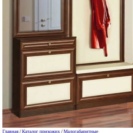
Главная
/
Каталог прихожих
/
Малогабаритные