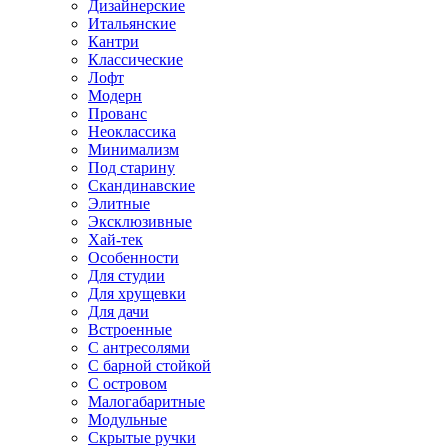
Дизайнерские
Итальянские
Кантри
Классические
Лофт
Модерн
Прованс
Неоклассика
Минимализм
Под старину
Скандинавские
Элитные
Эксклюзивные
Хай-тек
Особенности
Для студии
Для хрущевки
Для дачи
Встроенные
С антресолями
С барной стойкой
С островом
Малогабаритные
Модульные
Скрытые ручки