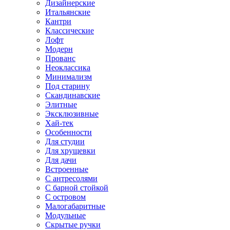
Дизайнерские
Итальянские
Кантри
Классические
Лофт
Модерн
Прованс
Неоклассика
Минимализм
Под старину
Скандинавские
Элитные
Эксклюзивные
Хай-тек
Особенности
Для студии
Для хрущевки
Для дачи
Встроенные
С антресолями
С барной стойкой
С островом
Малогабаритные
Модульные
Скрытые ручки