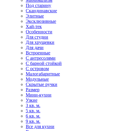
Минимализм
Под старину
Скандинавские
Элитные
Эксклюзивные
Хай-тек
Особенности
Для студии
Для хрущевки
Для дачи
Встроенные
С антресолями
С барной стойкой
С островом
Малогабаритные
Модульные
Скрытые ручки
Размер
Мини-кухни
Узкие
3 кв. м.
5 кв. м.
6 кв. м.
9 кв. м.
Все для кухни