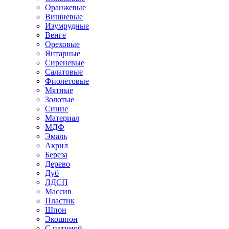
Оранжевые
Вишневые
Изумрудные
Венге
Ореховые
Янтарные
Сиреневые
Салатовые
Фиолетовые
Мятные
Золотые
Синие
Материал
МДФ
Эмаль
Акрил
Береза
Дерево
Дуб
ЛДСП
Массив
Пластик
Шпон
Экошпон
С патиной