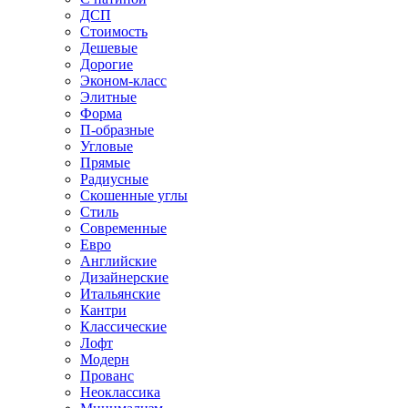
ДСП
Стоимость
Дешевые
Дорогие
Эконом-класс
Элитные
Форма
П-образные
Угловые
Прямые
Радиусные
Скошенные углы
Стиль
Современные
Евро
Английские
Дизайнерские
Итальянские
Кантри
Классические
Лофт
Модерн
Прованс
Неоклассика