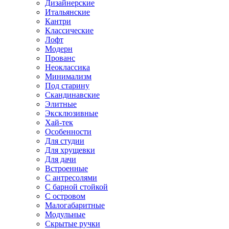
Дизайнерские
Итальянские
Кантри
Классические
Лофт
Модерн
Прованс
Неоклассика
Минимализм
Под старину
Скандинавские
Элитные
Эксклюзивные
Хай-тек
Особенности
Для студии
Для хрущевки
Для дачи
Встроенные
С антресолями
С барной стойкой
С островом
Малогабаритные
Модульные
Скрытые ручки