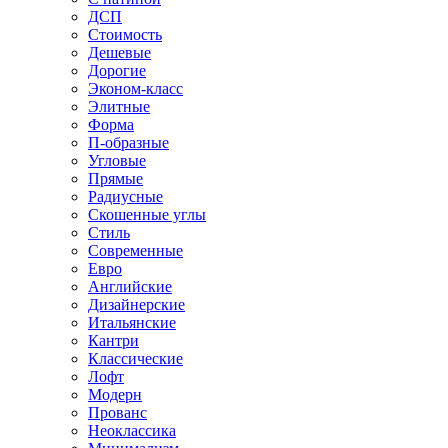
ДСП
Стоимость
Дешевые
Дорогие
Эконом-класс
Элитные
Форма
П-образные
Угловые
Прямые
Радиусные
Скошенные углы
Стиль
Современные
Евро
Английские
Дизайнерские
Итальянские
Кантри
Классические
Лофт
Модерн
Прованс
Неоклассика