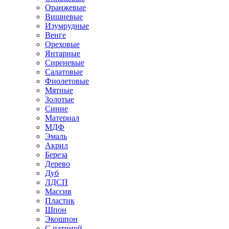
Оранжевые
Вишневые
Изумрудные
Венге
Ореховые
Янтарные
Сиреневые
Салатовые
Фиолетовые
Мятные
Золотые
Синие
Материал
МДФ
Эмаль
Акрил
Береза
Дерево
Дуб
ЛДСП
Массив
Пластик
Шпон
Экошпон
С патиной