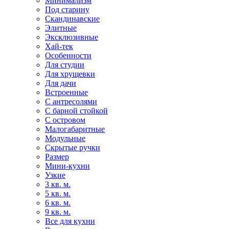
Минимализм
Под старину
Скандинавские
Элитные
Эксклюзивные
Хай-тек
Особенности
Для студии
Для хрущевки
Для дачи
Встроенные
С антресолями
С барной стойкой
С островом
Малогабаритные
Модульные
Скрытые ручки
Размер
Мини-кухни
Узкие
3 кв. м.
5 кв. м.
6 кв. м.
9 кв. м.
Все для кухни