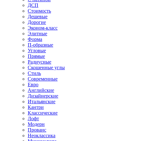
ДСП
Стоимость
Дешевые
Дорогие
Эконом-класс
Элитные
Форма
П-образные
Угловые
Прямые
Радиусные
Скошенные углы
Стиль
Современные
Евро
Английские
Дизайнерские
Итальянские
Кантри
Классические
Лофт
Модерн
Прованс
Неоклассика