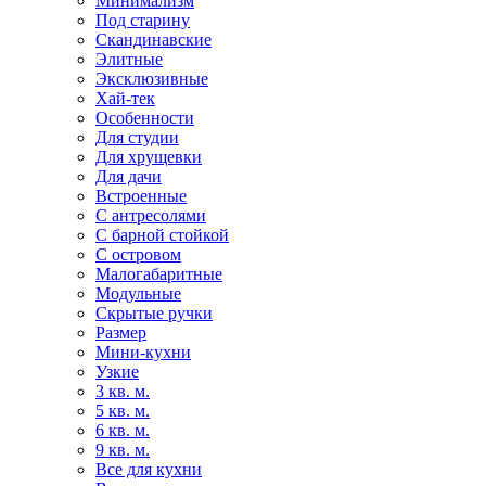
Минимализм
Под старину
Скандинавские
Элитные
Эксклюзивные
Хай-тек
Особенности
Для студии
Для хрущевки
Для дачи
Встроенные
С антресолями
С барной стойкой
С островом
Малогабаритные
Модульные
Скрытые ручки
Размер
Мини-кухни
Узкие
3 кв. м.
5 кв. м.
6 кв. м.
9 кв. м.
Все для кухни