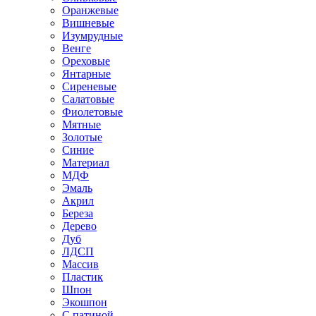
Оранжевые
Вишневые
Изумрудные
Венге
Ореховые
Янтарные
Сиреневые
Салатовые
Фиолетовые
Мятные
Золотые
Синие
Материал
МДФ
Эмаль
Акрил
Береза
Дерево
Дуб
ЛДСП
Массив
Пластик
Шпон
Экошпон
С патиной