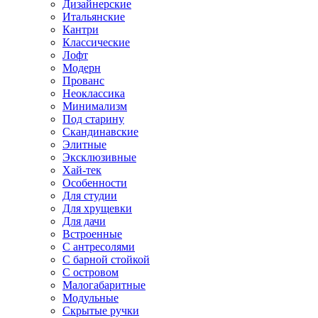
Дизайнерские
Итальянские
Кантри
Классические
Лофт
Модерн
Прованс
Неоклассика
Минимализм
Под старину
Скандинавские
Элитные
Эксклюзивные
Хай-тек
Особенности
Для студии
Для хрущевки
Для дачи
Встроенные
С антресолями
С барной стойкой
С островом
Малогабаритные
Модульные
Скрытые ручки