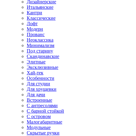
Дизайнерские
Итальянские
Кантри
Классические
Лофт
Модерн
Прованс
Неоклассика
Минимализм
Под старину
Скандинавские
Элитные
Эксклюзивные
Хай-тек
Особенности
Для студии
Для хрущевки
Для дачи
Встроенные
С антресолями
С барной стойкой
С островом
Малогабаритные
Модульные
Скрытые ручки