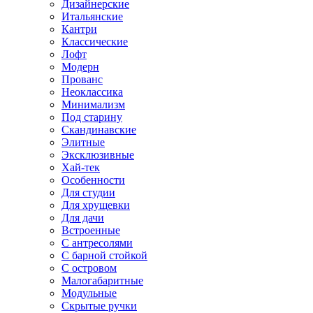
Дизайнерские
Итальянские
Кантри
Классические
Лофт
Модерн
Прованс
Неоклассика
Минимализм
Под старину
Скандинавские
Элитные
Эксклюзивные
Хай-тек
Особенности
Для студии
Для хрущевки
Для дачи
Встроенные
С антресолями
С барной стойкой
С островом
Малогабаритные
Модульные
Скрытые ручки