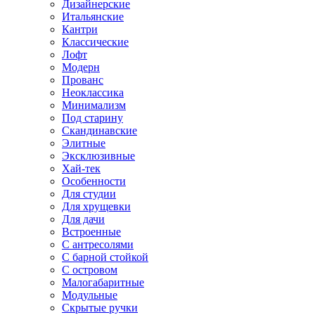
Дизайнерские
Итальянские
Кантри
Классические
Лофт
Модерн
Прованс
Неоклассика
Минимализм
Под старину
Скандинавские
Элитные
Эксклюзивные
Хай-тек
Особенности
Для студии
Для хрущевки
Для дачи
Встроенные
С антресолями
С барной стойкой
С островом
Малогабаритные
Модульные
Скрытые ручки