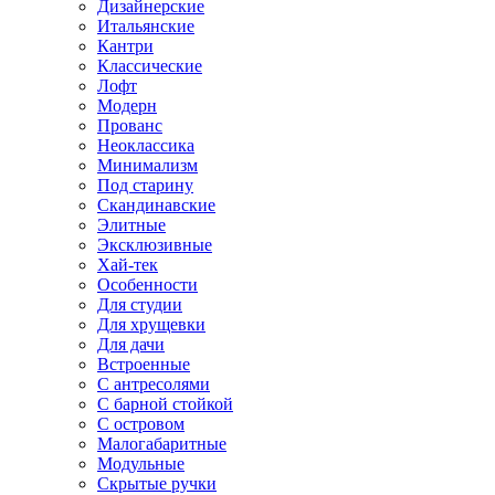
Дизайнерские
Итальянские
Кантри
Классические
Лофт
Модерн
Прованс
Неоклассика
Минимализм
Под старину
Скандинавские
Элитные
Эксклюзивные
Хай-тек
Особенности
Для студии
Для хрущевки
Для дачи
Встроенные
С антресолями
С барной стойкой
С островом
Малогабаритные
Модульные
Скрытые ручки