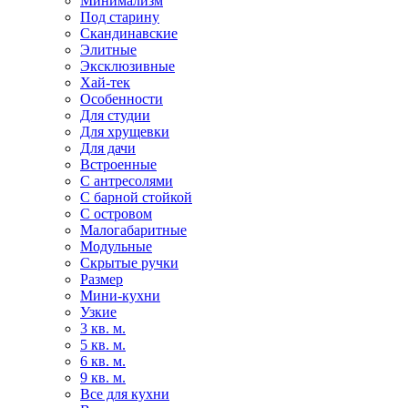
Минимализм
Под старину
Скандинавские
Элитные
Эксклюзивные
Хай-тек
Особенности
Для студии
Для хрущевки
Для дачи
Встроенные
С антресолями
С барной стойкой
С островом
Малогабаритные
Модульные
Скрытые ручки
Размер
Мини-кухни
Узкие
3 кв. м.
5 кв. м.
6 кв. м.
9 кв. м.
Все для кухни