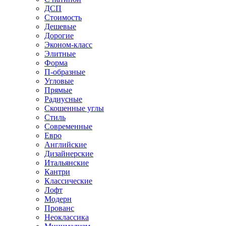
ДСП
Стоимость
Дешевые
Дорогие
Эконом-класс
Элитные
Форма
П-образные
Угловые
Прямые
Радиусные
Скошенные углы
Стиль
Современные
Евро
Английские
Дизайнерские
Итальянские
Кантри
Классические
Лофт
Модерн
Прованс
Неоклассика