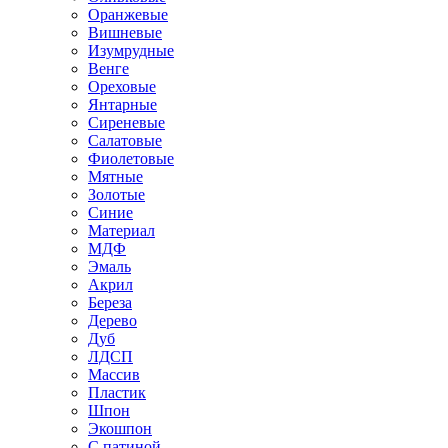
Оранжевые
Вишневые
Изумрудные
Венге
Ореховые
Янтарные
Сиреневые
Салатовые
Фиолетовые
Мятные
Золотые
Синие
Материал
МДФ
Эмаль
Акрил
Береза
Дерево
Дуб
ЛДСП
Массив
Пластик
Шпон
Экошпон
С патиной