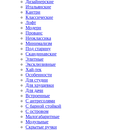
Дизайнерские
Итальянские
Кантри
Классические
Лофт
Модерн
Прованс
Неоклассика
Минимализм
Под старину
Скандинавские
Элитные
Эксклюзивные
Хай-тек
Особенности
Для студии
Для хрущевки
Для дачи
Встроенные
С антресолями
С барной стойкой
С островом
Малогабаритные
Модульные
Скрытые ручки