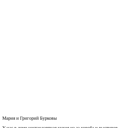
Мария и Григорий Бурковы
У нас в доме нестандартная кухня из-за короба и выступов,