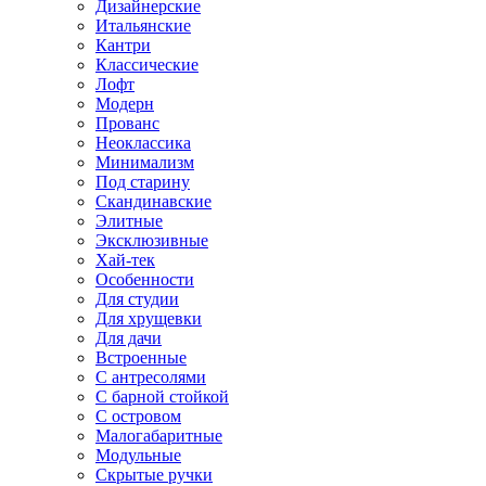
Дизайнерские
Итальянские
Кантри
Классические
Лофт
Модерн
Прованс
Неоклассика
Минимализм
Под старину
Скандинавские
Элитные
Эксклюзивные
Хай-тек
Особенности
Для студии
Для хрущевки
Для дачи
Встроенные
С антресолями
С барной стойкой
С островом
Малогабаритные
Модульные
Скрытые ручки