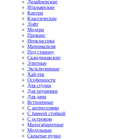
Дизайнерские
Итальянские
Кантри
Классические
Лофт
Модерн
Прованс
Неоклассика
Минимализм
Под старину
Скандинавские
Элитные
Эксклюзивные
Хай-тек
Особенности
Для студии
Для хрущевки
Для дачи
Встроенные
С антресолями
С барной стойкой
С островом
Малогабаритные
Модульные
Скрытые ручки