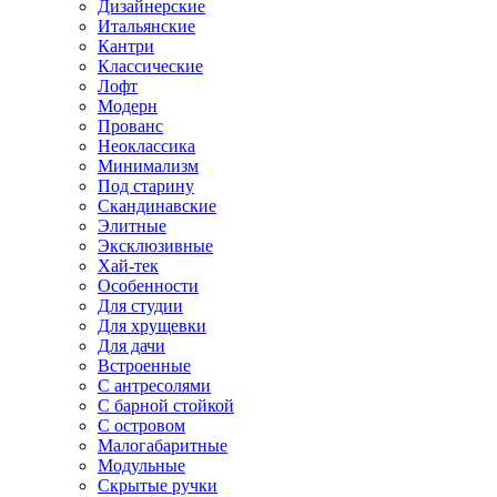
Дизайнерские
Итальянские
Кантри
Классические
Лофт
Модерн
Прованс
Неоклассика
Минимализм
Под старину
Скандинавские
Элитные
Эксклюзивные
Хай-тек
Особенности
Для студии
Для хрущевки
Для дачи
Встроенные
С антресолями
С барной стойкой
С островом
Малогабаритные
Модульные
Скрытые ручки