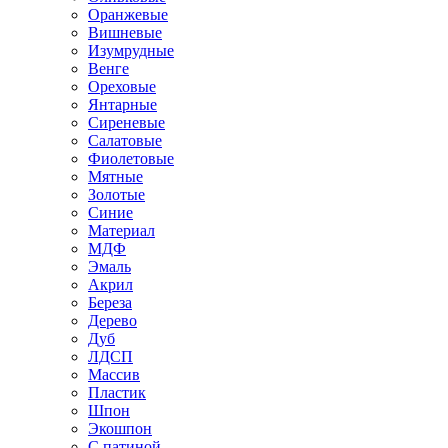
Оранжевые
Вишневые
Изумрудные
Венге
Ореховые
Янтарные
Сиреневые
Салатовые
Фиолетовые
Мятные
Золотые
Синие
Материал
МДФ
Эмаль
Акрил
Береза
Дерево
Дуб
ЛДСП
Массив
Пластик
Шпон
Экошпон
С патиной