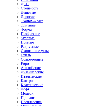
ДСП
Стоимость
Дешевые
Дорогие
Эконом-класс
Элитные
Форма
П-образные
Угловые
Прямые
Радиусные
Скошенные углы
Стиль
Современные
Евро
Английские
Дизайнерские
Итальянские
Кантри
Классические
Лофт
Модерн
Прованс
Неоклассика