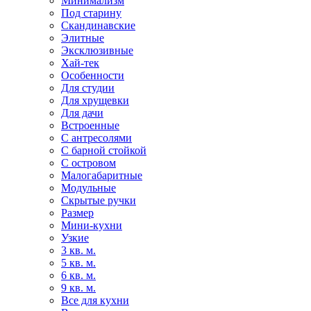
Минимализм
Под старину
Скандинавские
Элитные
Эксклюзивные
Хай-тек
Особенности
Для студии
Для хрущевки
Для дачи
Встроенные
С антресолями
С барной стойкой
С островом
Малогабаритные
Модульные
Скрытые ручки
Размер
Мини-кухни
Узкие
3 кв. м.
5 кв. м.
6 кв. м.
9 кв. м.
Все для кухни