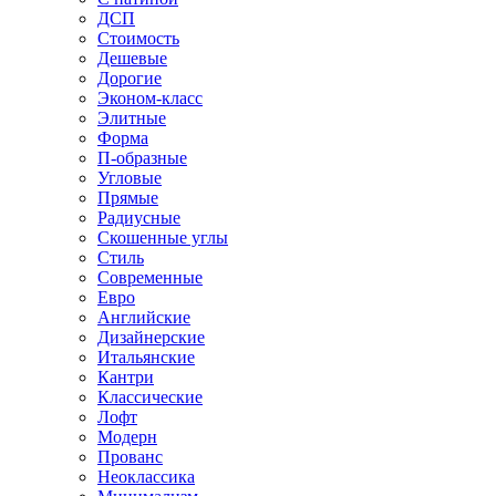
ДСП
Стоимость
Дешевые
Дорогие
Эконом-класс
Элитные
Форма
П-образные
Угловые
Прямые
Радиусные
Скошенные углы
Стиль
Современные
Евро
Английские
Дизайнерские
Итальянские
Кантри
Классические
Лофт
Модерн
Прованс
Неоклассика