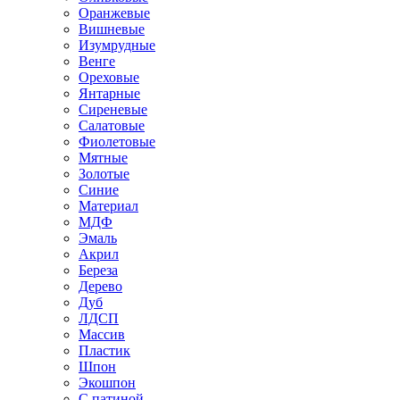
Оранжевые
Вишневые
Изумрудные
Венге
Ореховые
Янтарные
Сиреневые
Салатовые
Фиолетовые
Мятные
Золотые
Синие
Материал
МДФ
Эмаль
Акрил
Береза
Дерево
Дуб
ЛДСП
Массив
Пластик
Шпон
Экошпон
С патиной