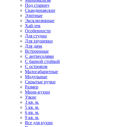
Минимализм
Под старину
Скандинавские
Элитные
Эксклюзивные
Хай-тек
Особенности
Для студии
Для хрущевки
Для дачи
Встроенные
С антресолями
С барной стойкой
С островом
Малогабаритные
Модульные
Скрытые ручки
Размер
Мини-кухни
Узкие
3 кв. м.
5 кв. м.
6 кв. м.
9 кв. м.
Все для кухни