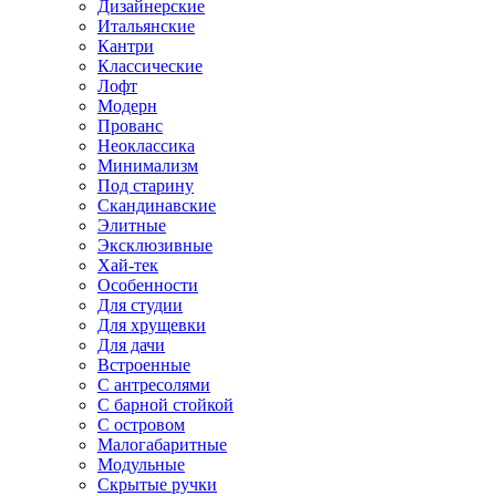
Дизайнерские
Итальянские
Кантри
Классические
Лофт
Модерн
Прованс
Неоклассика
Минимализм
Под старину
Скандинавские
Элитные
Эксклюзивные
Хай-тек
Особенности
Для студии
Для хрущевки
Для дачи
Встроенные
С антресолями
С барной стойкой
С островом
Малогабаритные
Модульные
Скрытые ручки