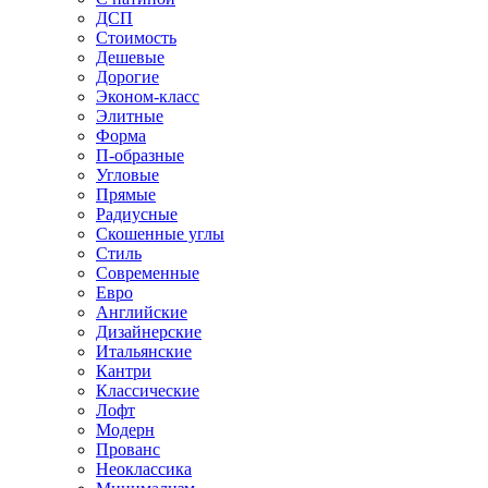
ДСП
Стоимость
Дешевые
Дорогие
Эконом-класс
Элитные
Форма
П-образные
Угловые
Прямые
Радиусные
Скошенные углы
Стиль
Современные
Евро
Английские
Дизайнерские
Итальянские
Кантри
Классические
Лофт
Модерн
Прованс
Неоклассика