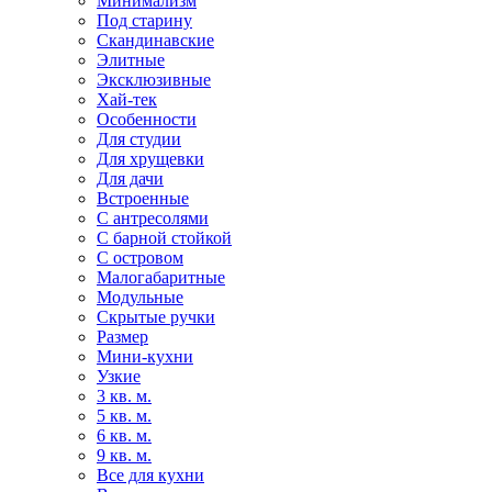
Минимализм
Под старину
Скандинавские
Элитные
Эксклюзивные
Хай-тек
Особенности
Для студии
Для хрущевки
Для дачи
Встроенные
С антресолями
С барной стойкой
С островом
Малогабаритные
Модульные
Скрытые ручки
Размер
Мини-кухни
Узкие
3 кв. м.
5 кв. м.
6 кв. м.
9 кв. м.
Все для кухни