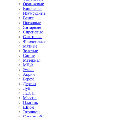
Оранжевые
Вишневые
Изумрудные
Венге
Ореховые
Янтарные
Сиреневые
Салатовые
Фиолетовые
Мятные
Золотые
Синие
Материал
МДФ
Эмаль
Акрил
Береза
Дерево
Дуб
ЛДСП
Массив
Пластик
Шпон
Экошпон
С патиной