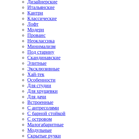
Дизайнерские
Итальянские
Кантри
Классические
Лофт
Модерн
Прованс
Неоклассика
Минимализм
Под старину
Скандинавские
Элитные
Эксклюзивные
Хай-тек
Особенности
Для студии
Для хрущевки
Для дачи
Встроенные
С антресолями
С барной стойкой
С островом
Малогабаритные
Модульные
Скрытые ручки