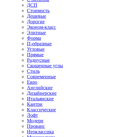
ДСП
Стоимость
Дешевые
Дорогие
Эконом-класс
Элитные
Форма
П-образные
Угловые
Прямые
Радиусные
Скошенные углы
Стиль
Современные
Евро
Английские
Дизайнерские
Итальянские
Кантри
Классические
Лофт
Модерн
Прованс
Неоклассика