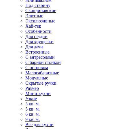
Минимализм
Под старину
Скандинавские
Элитные
Эксклюзивные
Хай-тек
Особенности
Для студии
Для хрущевки
Для дачи
Встроенные
С антресолями
С барной стойкой
С островом
Малогабаритные
Модульные
Скрытые ручки
Размер
Мини-кухни
Узкие
3 кв. м.
5 кв. м.
6 кв. м.
9 кв. м.
Все для кухни