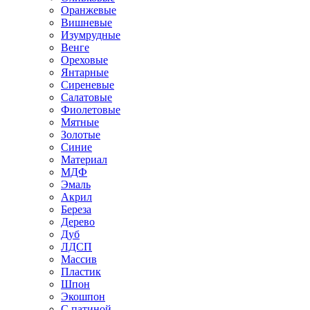
Оранжевые
Вишневые
Изумрудные
Венге
Ореховые
Янтарные
Сиреневые
Салатовые
Фиолетовые
Мятные
Золотые
Синие
Материал
МДФ
Эмаль
Акрил
Береза
Дерево
Дуб
ЛДСП
Массив
Пластик
Шпон
Экошпон
С патиной