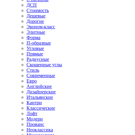
ДСП
Стоимость
Дешевые
Дорогие
Эконом-класс
Элитные
Форма
П-образные
Угловые
Прямые
Радиусные
Скошенные углы
Стиль
Современные
Евро
Английские
Дизайнерские
Итальянские
Кантри
Классические
Лофт
Модерн
Прованс
Неоклассика