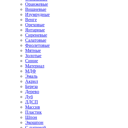
Оранжевые
Вишневые
Изумрудные
Венге
Ореховые
Янтарные
Сиреневые
Салатовые
Фиолетовые
Мятные
Золотые
Синие
Материал
МДФ
Эмаль
Акрил
Береза
Дерево
Дуб
ЛДСП
Массив
Пластик
Шпон
Экошпон
С патиной