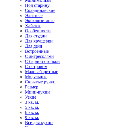
Минимализм
Под старину
Скандинавские
Элитные
Эксклюзивные
Хай-тек
Особенности
Для студии
Для хрущевки
Для дачи
Встроенные
С антресолями
С барной стойкой
С островом
Малогабаритные
Модульные
Скрытые ручки
Размер
Мини-кухни
Узкие
3 кв. м.
5 кв. м.
6 кв. м.
9 кв. м.
Все для кухни