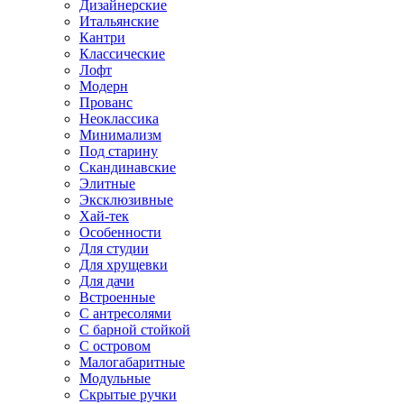
Дизайнерские
Итальянские
Кантри
Классические
Лофт
Модерн
Прованс
Неоклассика
Минимализм
Под старину
Скандинавские
Элитные
Эксклюзивные
Хай-тек
Особенности
Для студии
Для хрущевки
Для дачи
Встроенные
С антресолями
С барной стойкой
С островом
Малогабаритные
Модульные
Скрытые ручки