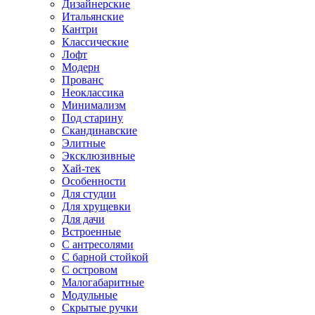
Дизайнерские
Итальянские
Кантри
Классические
Лофт
Модерн
Прованс
Неоклассика
Минимализм
Под старину
Скандинавские
Элитные
Эксклюзивные
Хай-тек
Особенности
Для студии
Для хрущевки
Для дачи
Встроенные
С антресолями
С барной стойкой
С островом
Малогабаритные
Модульные
Скрытые ручки