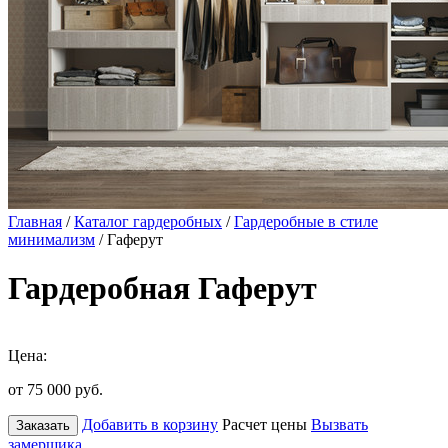
Главная
/
Каталог гардеробных
/
Гардеробные в стиле
минимализм
/ Гаферут
Гардеробная Гаферут
Цена:
от 75 000
руб.
Добавить в корзину
Расчет цены
Вызвать
Заказать
замерщика