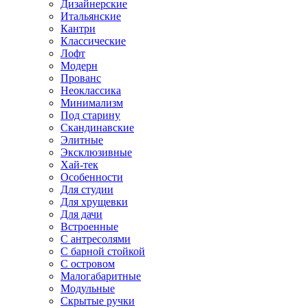
Дизайнерские
Итальянские
Кантри
Классические
Лофт
Модерн
Прованс
Неоклассика
Минимализм
Под старину
Скандинавские
Элитные
Эксклюзивные
Хай-тек
Особенности
Для студии
Для хрущевки
Для дачи
Встроенные
С антресолями
С барной стойкой
С островом
Малогабаритные
Модульные
Скрытые ручки