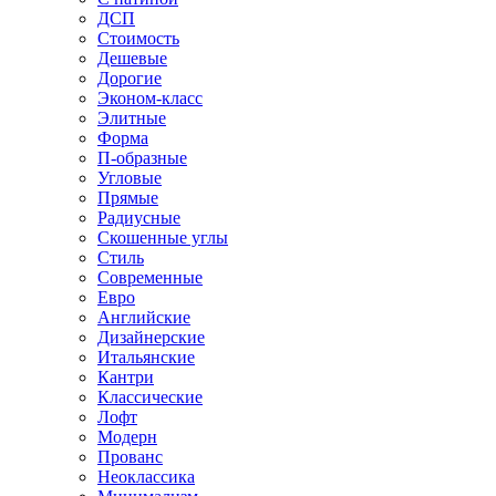
ДСП
Стоимость
Дешевые
Дорогие
Эконом-класс
Элитные
Форма
П-образные
Угловые
Прямые
Радиусные
Скошенные углы
Стиль
Современные
Евро
Английские
Дизайнерские
Итальянские
Кантри
Классические
Лофт
Модерн
Прованс
Неоклассика