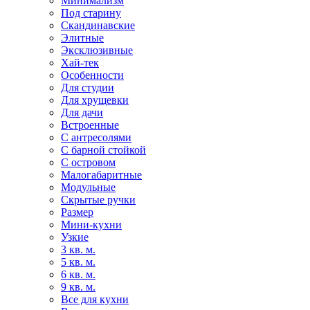
Минимализм
Под старину
Скандинавские
Элитные
Эксклюзивные
Хай-тек
Особенности
Для студии
Для хрущевки
Для дачи
Встроенные
С антресолями
С барной стойкой
С островом
Малогабаритные
Модульные
Скрытые ручки
Размер
Мини-кухни
Узкие
3 кв. м.
5 кв. м.
6 кв. м.
9 кв. м.
Все для кухни