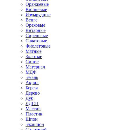
Оранжевые
Вишневые
Изумрудные
Венге
Ореховые
Янтарные
Сиреневые
Салатовые
Фиолетовые
Мятные
Золотые
Синие
Материал
МДФ
Эмаль
Акрил
Береза
Дерево
Дуб
ЛДСП
Массив
Пластик
Шпон
Экошпон
С патиной