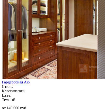
Гардеробная Аю
Стиль:
Классический
Цвет:
Темный
от 140 000 руб.