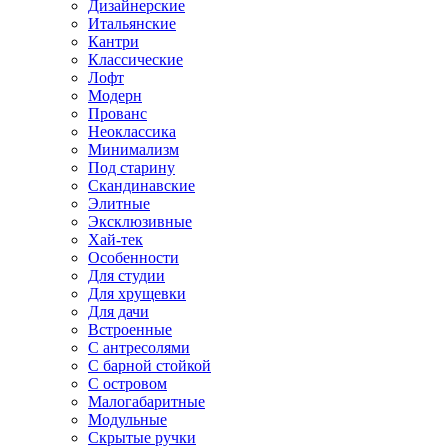
Дизайнерские
Итальянские
Кантри
Классические
Лофт
Модерн
Прованс
Неоклассика
Минимализм
Под старину
Скандинавские
Элитные
Эксклюзивные
Хай-тек
Особенности
Для студии
Для хрущевки
Для дачи
Встроенные
С антресолями
С барной стойкой
С островом
Малогабаритные
Модульные
Скрытые ручки