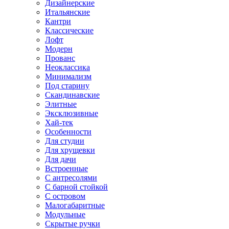
Дизайнерские
Итальянские
Кантри
Классические
Лофт
Модерн
Прованс
Неоклассика
Минимализм
Под старину
Скандинавские
Элитные
Эксклюзивные
Хай-тек
Особенности
Для студии
Для хрущевки
Для дачи
Встроенные
С антресолями
С барной стойкой
С островом
Малогабаритные
Модульные
Скрытые ручки