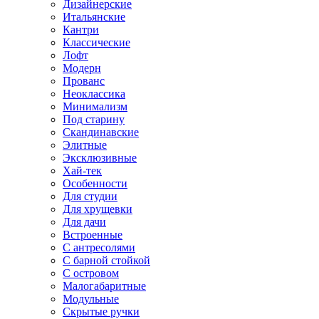
Дизайнерские
Итальянские
Кантри
Классические
Лофт
Модерн
Прованс
Неоклассика
Минимализм
Под старину
Скандинавские
Элитные
Эксклюзивные
Хай-тек
Особенности
Для студии
Для хрущевки
Для дачи
Встроенные
С антресолями
С барной стойкой
С островом
Малогабаритные
Модульные
Скрытые ручки