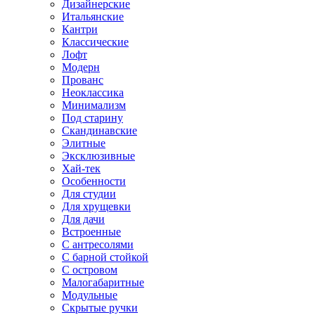
Дизайнерские
Итальянские
Кантри
Классические
Лофт
Модерн
Прованс
Неоклассика
Минимализм
Под старину
Скандинавские
Элитные
Эксклюзивные
Хай-тек
Особенности
Для студии
Для хрущевки
Для дачи
Встроенные
С антресолями
С барной стойкой
С островом
Малогабаритные
Модульные
Скрытые ручки