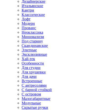
Дизайнерские
Итальянские
Кантри
Классические
Лофт
Модерн
Прованс
Неоклассика
Минимализм
Под старину
Скандинавские
Элитные
Эксклюзивные
Хай-тек
Особенности
Для студии
Для хрущевки
Для дачи
Встроенные
С антресолями
С барной стойкой
С островом
Малогабаритные
Модульные
Скрытые ручки