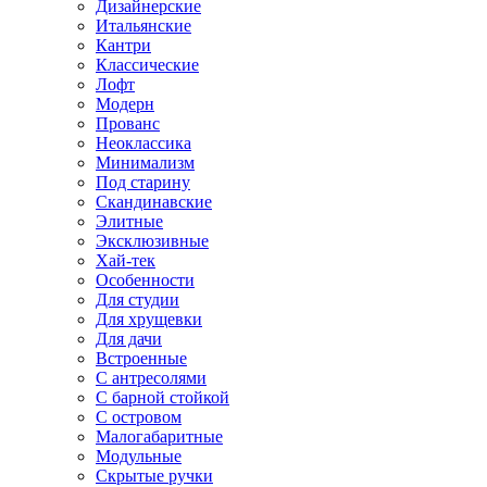
Дизайнерские
Итальянские
Кантри
Классические
Лофт
Модерн
Прованс
Неоклассика
Минимализм
Под старину
Скандинавские
Элитные
Эксклюзивные
Хай-тек
Особенности
Для студии
Для хрущевки
Для дачи
Встроенные
С антресолями
С барной стойкой
С островом
Малогабаритные
Модульные
Скрытые ручки