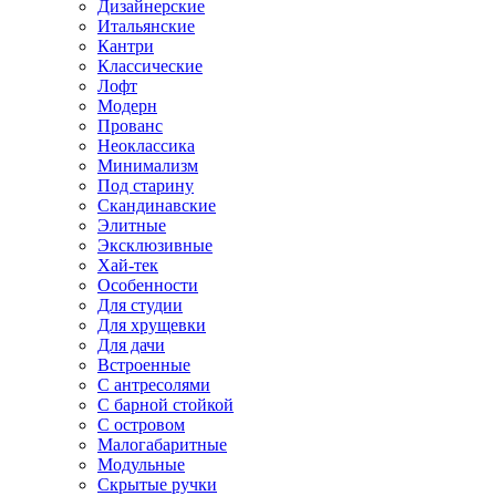
Дизайнерские
Итальянские
Кантри
Классические
Лофт
Модерн
Прованс
Неоклассика
Минимализм
Под старину
Скандинавские
Элитные
Эксклюзивные
Хай-тек
Особенности
Для студии
Для хрущевки
Для дачи
Встроенные
С антресолями
С барной стойкой
С островом
Малогабаритные
Модульные
Скрытые ручки