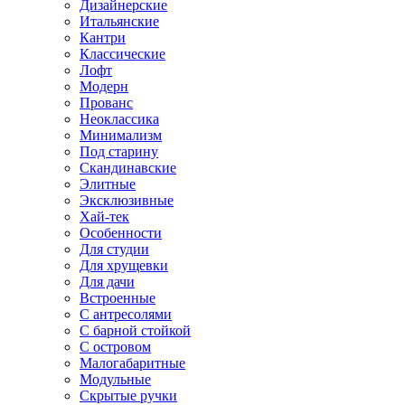
Дизайнерские
Итальянские
Кантри
Классические
Лофт
Модерн
Прованс
Неоклассика
Минимализм
Под старину
Скандинавские
Элитные
Эксклюзивные
Хай-тек
Особенности
Для студии
Для хрущевки
Для дачи
Встроенные
С антресолями
С барной стойкой
С островом
Малогабаритные
Модульные
Скрытые ручки