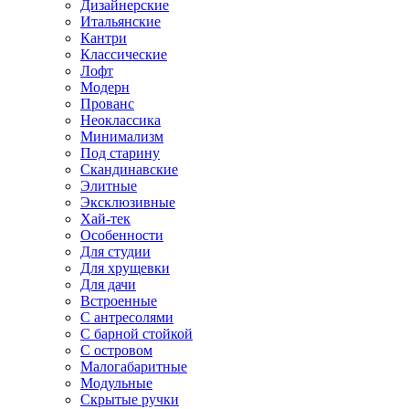
Дизайнерские
Итальянские
Кантри
Классические
Лофт
Модерн
Прованс
Неоклассика
Минимализм
Под старину
Скандинавские
Элитные
Эксклюзивные
Хай-тек
Особенности
Для студии
Для хрущевки
Для дачи
Встроенные
С антресолями
С барной стойкой
С островом
Малогабаритные
Модульные
Скрытые ручки