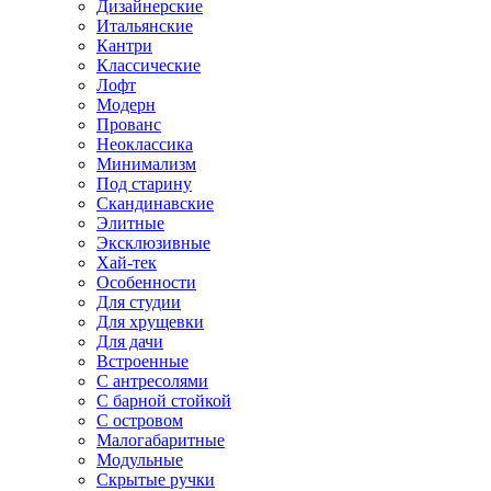
Дизайнерские
Итальянские
Кантри
Классические
Лофт
Модерн
Прованс
Неоклассика
Минимализм
Под старину
Скандинавские
Элитные
Эксклюзивные
Хай-тек
Особенности
Для студии
Для хрущевки
Для дачи
Встроенные
С антресолями
С барной стойкой
С островом
Малогабаритные
Модульные
Скрытые ручки