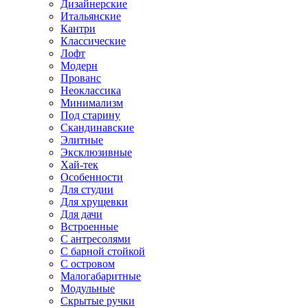
Дизайнерские
Итальянские
Кантри
Классические
Лофт
Модерн
Прованс
Неоклассика
Минимализм
Под старину
Скандинавские
Элитные
Эксклюзивные
Хай-тек
Особенности
Для студии
Для хрущевки
Для дачи
Встроенные
С антресолями
С барной стойкой
С островом
Малогабаритные
Модульные
Скрытые ручки