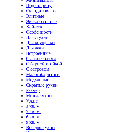
Минимализм
Под старину
Скандинавские
Элитные
Эксклюзивные
Хай-тек
Особенности
Для студии
Для хрущевки
Для дачи
Встроенные
С антресолями
С барной стойкой
С островом
Малогабаритные
Модульные
Скрытые ручки
Размер
Мини-кухни
Узкие
3 кв. м.
5 кв. м.
6 кв. м.
9 кв. м.
Все для кухни