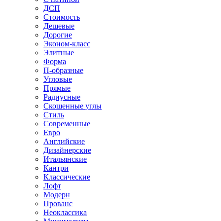
ДСП
Стоимость
Дешевые
Дорогие
Эконом-класс
Элитные
Форма
П-образные
Угловые
Прямые
Радиусные
Скошенные углы
Стиль
Современные
Евро
Английские
Дизайнерские
Итальянские
Кантри
Классические
Лофт
Модерн
Прованс
Неоклассика