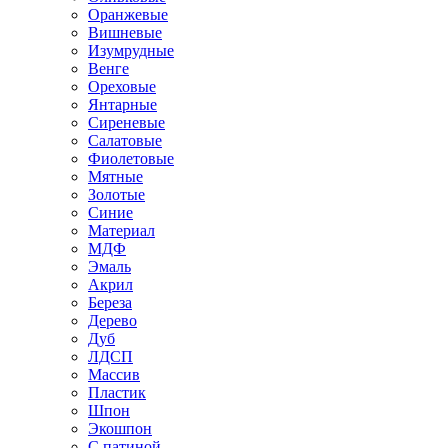
Оранжевые
Вишневые
Изумрудные
Венге
Ореховые
Янтарные
Сиреневые
Салатовые
Фиолетовые
Мятные
Золотые
Синие
Материал
МДФ
Эмаль
Акрил
Береза
Дерево
Дуб
ЛДСП
Массив
Пластик
Шпон
Экошпон
С патиной