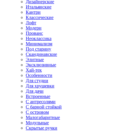
Дизайнерские
Итальянские
Кантри
Классические
Лофт
Модерн
Прованс
Неоклассика
Минимализм
Под старину
Скандинавские
Элитные
Эксклюзивные
Хай-тек
Особенности
Для студии
Для хрущевки
Для дачи
Встроенные
С антресолями
С барной стойкой
С островом
Малогабаритные
Модульные
Скрытые ручки