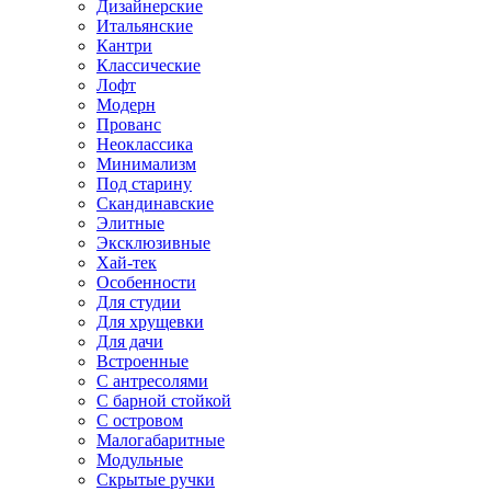
Дизайнерские
Итальянские
Кантри
Классические
Лофт
Модерн
Прованс
Неоклассика
Минимализм
Под старину
Скандинавские
Элитные
Эксклюзивные
Хай-тек
Особенности
Для студии
Для хрущевки
Для дачи
Встроенные
С антресолями
С барной стойкой
С островом
Малогабаритные
Модульные
Скрытые ручки