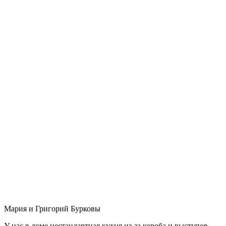
Мария и Григорий Бурковы
У нас в доме нестандартная кухня из-за короба и выступов,