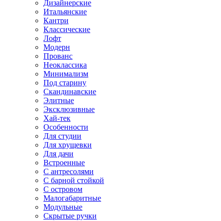
Дизайнерские
Итальянские
Кантри
Классические
Лофт
Модерн
Прованс
Неоклассика
Минимализм
Под старину
Скандинавские
Элитные
Эксклюзивные
Хай-тек
Особенности
Для студии
Для хрущевки
Для дачи
Встроенные
С антресолями
С барной стойкой
С островом
Малогабаритные
Модульные
Скрытые ручки