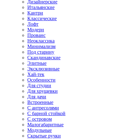
Дизайнерские
Итальянские
Кантри
Классические
Лофт
Модерн
Прованс
Неоклассика
Минимализм
Под старину
Скандинавские
Элитные
Эксклюзивные
Хай-тек
Особенности
Для студии
Для хрущевки
Для дачи
Встроенные
С антресолями
С барной стойкой
С островом
Малогабаритные
Модульные
Скрытые ручки