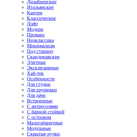
Дизайнерские
Итальянские
Кантри
Классические
Лофт
Модерн
Прованс
Неоклассика
Минимализм
Под старину
Скандинавские
Элитные
Эксклюзивные
Хай-тек
Особенности
Для студии
Для хрущевки
Для дачи
Встроенные
С антресолями
С барной стойкой
С островом
Малогабаритные
Модульные
Скрытые ручки