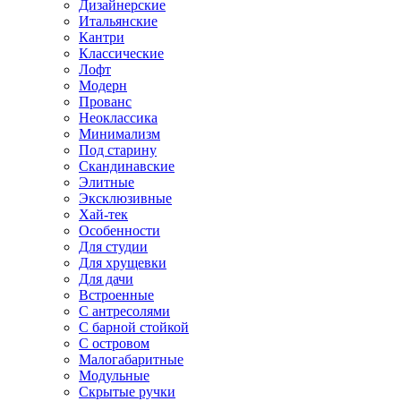
Дизайнерские
Итальянские
Кантри
Классические
Лофт
Модерн
Прованс
Неоклассика
Минимализм
Под старину
Скандинавские
Элитные
Эксклюзивные
Хай-тек
Особенности
Для студии
Для хрущевки
Для дачи
Встроенные
С антресолями
С барной стойкой
С островом
Малогабаритные
Модульные
Скрытые ручки