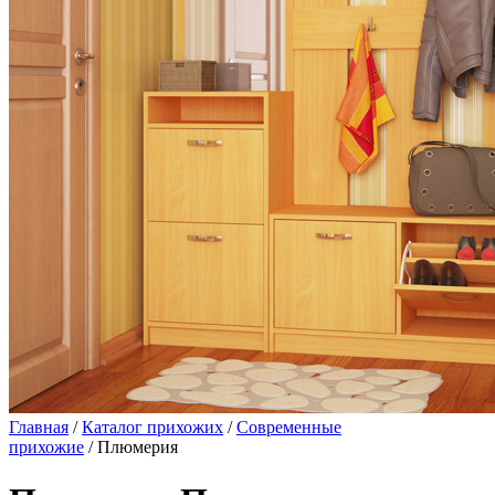
Главная
/
Каталог прихожих
/
Современные
прихожие
/ Плюмерия