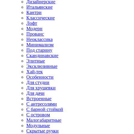
Дизайнерские
Итальянские
Кантри
Классические
Лофт
Модерн
Прованс
Неоклассика
Минимализм
Под старину
Скандинавские
Элитные
Эксклюзивные
Хай-тек
Особенности
Для студии
Для хрущевки
Для дачи
Встроенные
С антресолями
С барной стойкой
С островом
Малогабаритные
Модульные
Скрытые ручки